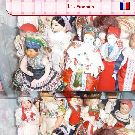
1
° - Francais