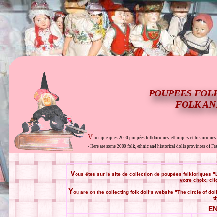
POUPEES FOLK
FOLK AN
V
oici quelques 2000 poupées folkloriques, ethniques et historiques 
- Here are some 2000 folk, ethnic and historical dolls provinces of Fr
V
ous êtes sur le site de collection de poupées folkloriques 
votre choix, cli
Y
ou are on the collecting folk doll‘s website "The circle of do
t
EN